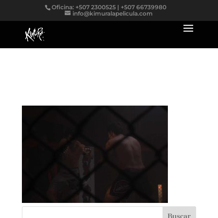
Oficina: +507 2300525 | +507 66739980
info@kimuralapelicula.com
fondo-sinopsys