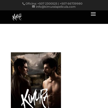
Oficina: +507 2300525 | +507 66739980
info@kimuralapelicula.com
x-default