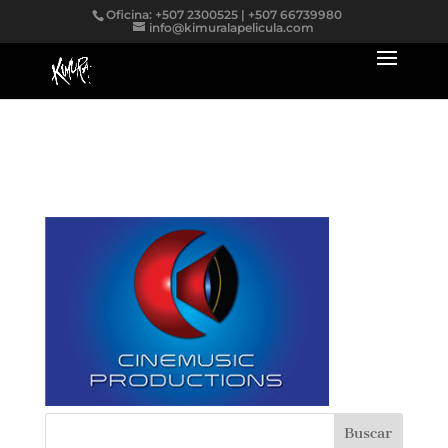
Oficina: +507 2300525 | +507 66739980
info@kimuralapelicula.com
cinema_