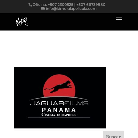
Oficina: +507 2300525 | +507 66739980
info@kimuralapelicula.com
jaguarfilms-logo-dark1